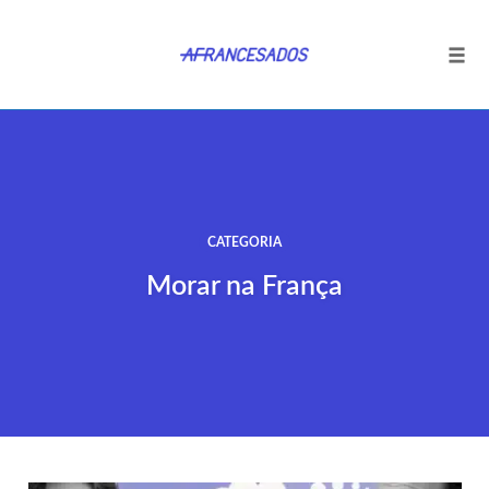
Tog
navi
Ir
para
o
conteúdo
CATEGORIA
Morar na França