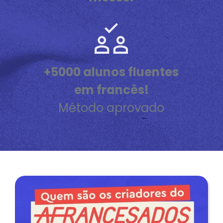
+5000 alunos fluentes
em francês!
Método aprovado