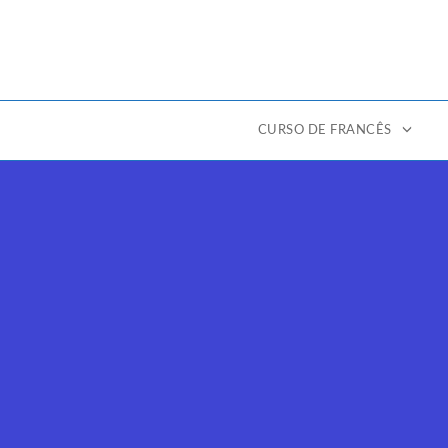
CURSO DE FRANCÊS
Ir
para
o
conteúdo