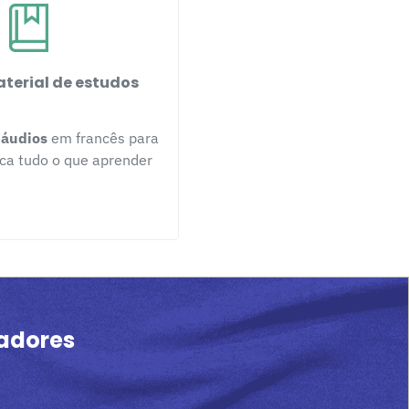
aterial de estudos
e
áudios
em francês para
ica tudo o que aprender
adores