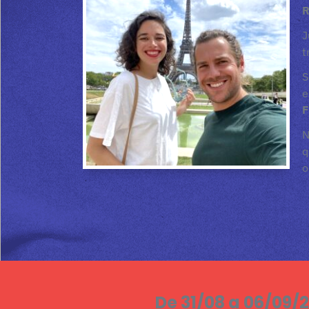
R
J
t
S
e
F
N
o
De 31/08 a 06/09