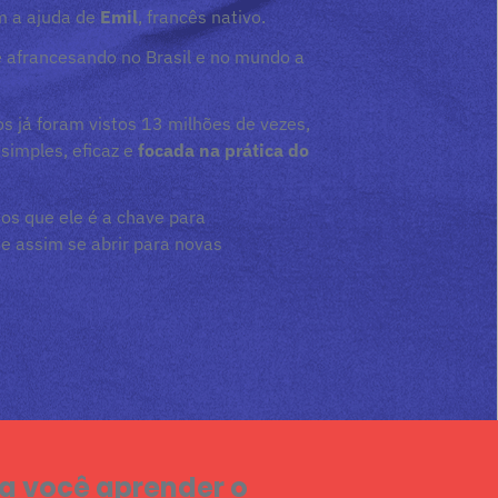
 a ajuda de
Emil
, francês nativo.
 afrancesando no Brasil e no mundo a
eos já foram vistos 13 milhões de vezes,
simples, eficaz e
focada na prática do
mos que ele é a chave para
e assim se abrir para novas
a você aprender o