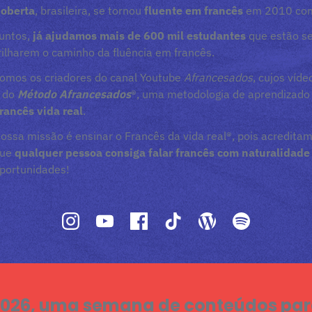
oberta
, brasileira, se tornou
fluente em francês
em 2010 com
untos,
já ajudamos mais de 600 mil estudantes
que estão se
rilharem o caminho da fluência em francês.
omos os criadores do canal Youtube
Afrancesados
, cujos víd
 do
Método Afrancesados
®, uma metodologia de aprendizado 
rancês vida real
.
ossa missão é ensinar o Francês da vida real®, pois acredita
que
qualquer pessoa consiga falar francês com naturalidade
portunidades!
/2026, uma semana de conteúdos par