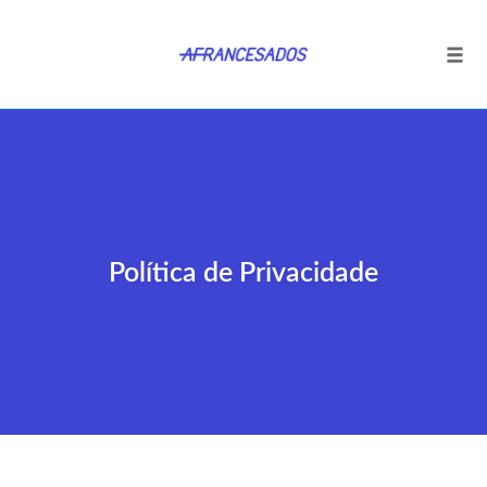
Tog
navi
Ir
para
o
conteúdo
Política de Privacidade