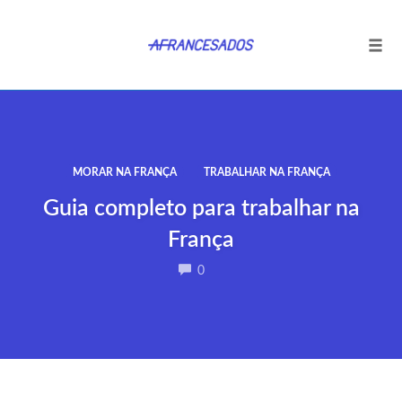
Tog
navi
Ir
para
o
conteúdo
MORAR NA FRANÇA
TRABALHAR NA FRANÇA
Guia completo para trabalhar na
França
COMMENTS
0