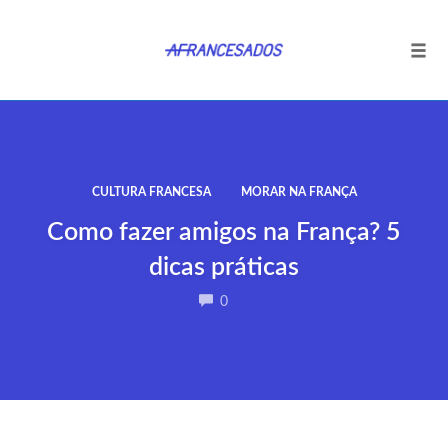
Tog
navi
Ir
para
o
conteúdo
CULTURA FRANCESA
MORAR NA FRANÇA
Como fazer amigos na França? 5
dicas práticas
COMMENTS
0