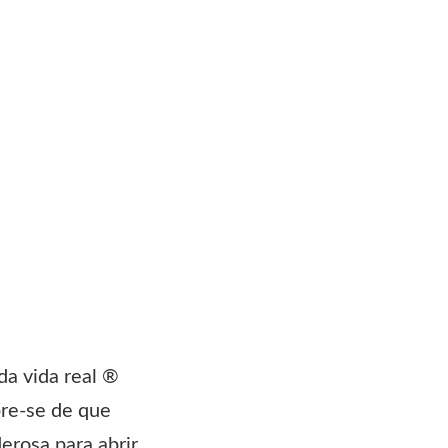
da vida real ®
bre-se de que
rosa para abrir