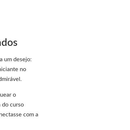
ados
ha um desejo:
niciante no
dmirável.
uear o
a do curso
onectasse com a