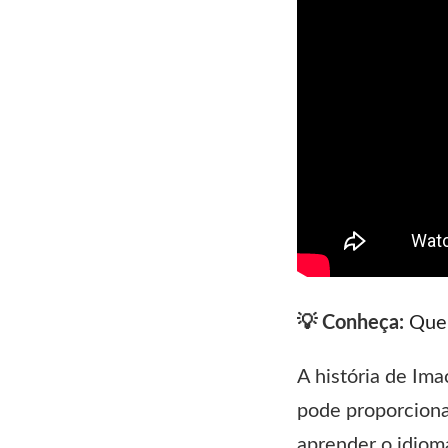
💡 Conheça:
Quem
A história de Im
pode proporciona
aprender o idiom