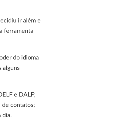
cidiu ir além e
a ferramenta
poder do idioma
s alguns
 DELF e DALF;
e de contatos;
 dia.