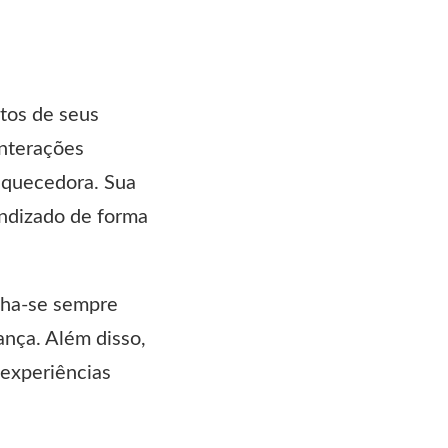
utos de seus
interações
iquecedora. Sua
endizado de forma
nha-se sempre
ança. Além disso,
 experiências