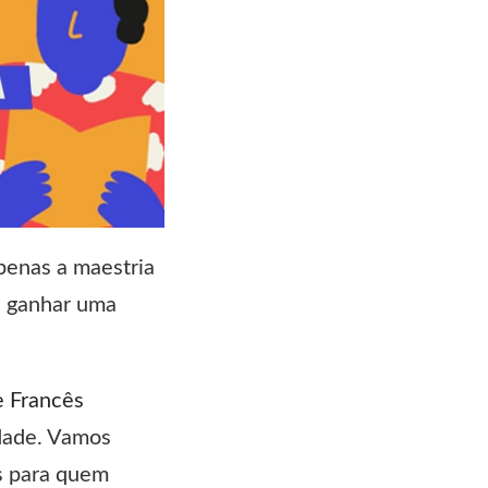
penas a maestria
: ganhar uma
e Francês
idade. Vamos
s para quem