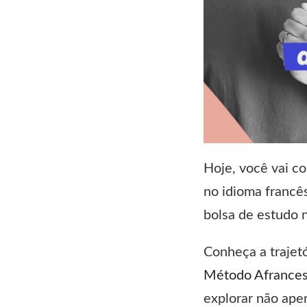
Hoje, você vai c
no idioma francê
bolsa de estudo 
Conheça a trajet
Método Afrance
explorar não ape