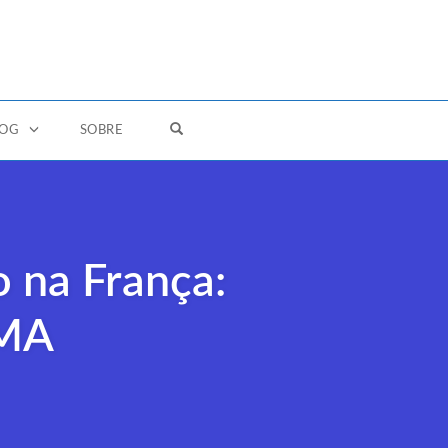
OPEN SEARCH FORM
LOG
SOBRE
 na França:
FMA