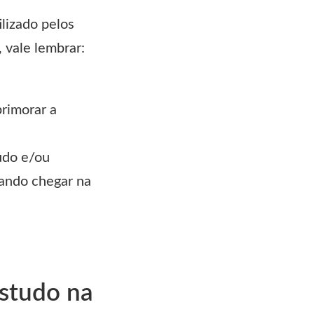
lizado pelos
, vale lembrar:
primorar a
udo e/ou
uando chegar na
estudo na