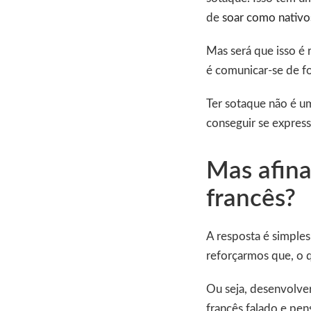
de
soar como nativo
Mas será que isso é 
é comunicar-se de fo
Ter sotaque não é u
conseguir se express
Mas afina
francês?
A resposta é simple
reforçarmos que, o 
Ou seja, desenvolve
francês falado e pens