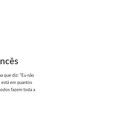
ancês
na que diz: “Eu não
ão está em quantos
todos fazem toda a