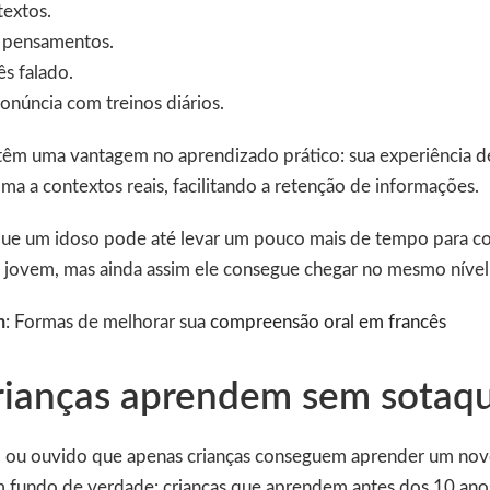
textos.
e pensamentos.
ês falado.
onúncia com treinos diários.
 têm uma vantagem no aprendizado prático: sua experiência d
ma a contextos reais, facilitando a retenção de informações.
ue um idoso pode até levar um pouco mais de tempo para co
jovem, mas ainda assim ele consegue chegar no mesmo nível
m
: Formas de melhorar sua
compreensão oral em francês
rianças aprendem sem sotaq
do ou ouvido que apenas crianças conseguem aprender um no
m fundo de verdade: crianças que aprendem antes dos 10 ano