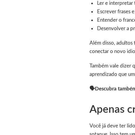
Ler e interpretar 
Escrever frases 
Entender o franc
Desenvolver a pr
Além disso, adultos
conectar o novo idio
Também vale dizer q
aprendizado que um 
🗣️Descubra també
Apenas c
Você já deve ter li
sotaque. Isso tem u