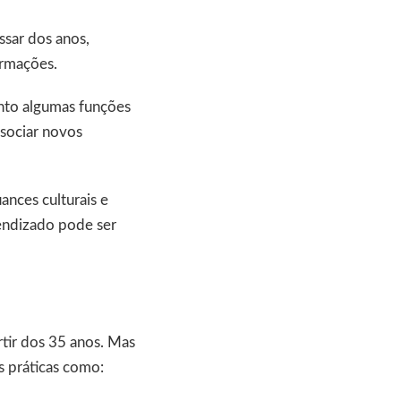
ssar dos anos,
rmações.
to algumas funções
ssociar novos
ances culturais e
endizado pode ser
tir dos 35 anos. Mas
s práticas como: