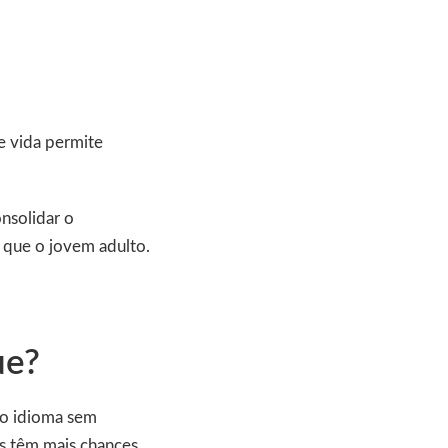
e vida permite
nsolidar o
 que o jovem adulto.
ue?
vo idioma sem
s têm mais chances