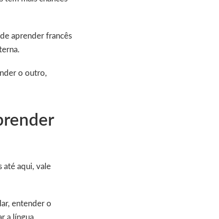
 de aprender francês
terna.
nder o outro,
prender
até aqui, vale
alar, entender o
r a língua.