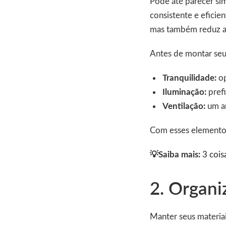
Pode até parecer sim
consistente e efici
mas também reduz as
Antes de montar seu 
Tranquilidade:
op
Iluminação:
prefi
Ventilação:
um am
Com esses elementos
💡Saiba mais:
3 cois
2. Organi
Manter seus materia