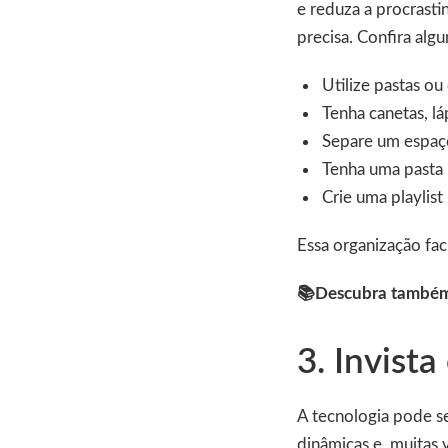
e reduza a procrast
precisa. Confira algu
Utilize pastas ou
Tenha canetas, l
Separe um espaço
Tenha uma pasta 
Crie uma playlis
Essa organização fac
📚Descubra també
3. Invist
A tecnologia pode s
dinâmicas e, muitas 