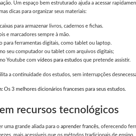
inação. Um espaço bem estruturado ajuda a acessar rapidame
mas dicas para organizar seus materiais:
 caixas para armazenar livros, cadernos e fichas.
ápis e marcadores sempre à mão.
 para ferramentas digitais, como tablet ou laptop.
no seu computador ou tablet com arquivos digitais;
t no Youtube com
vídeos para estudos
que pretende assistir.
ilita a continuidade dos estudos, sem interrupções desnecessá
m:
Os 3 melhores dicionários franceses para seus estudos
.
a em recursos tecnológicos
er uma grande aliada para o
aprender francês
, oferecendo fer
vezes, mais acessíveis que os métodos tradicionais de ensino.