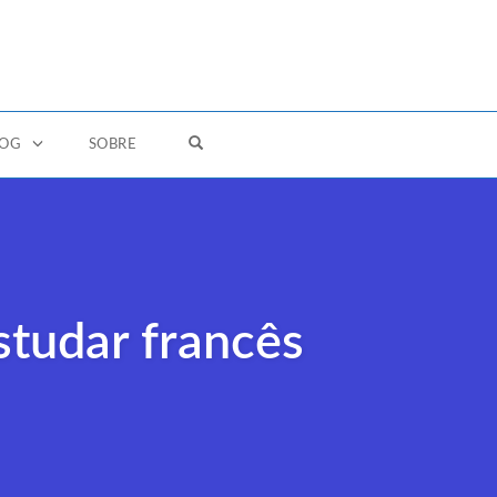
OPEN SEARCH FORM
LOG
SOBRE
studar francês