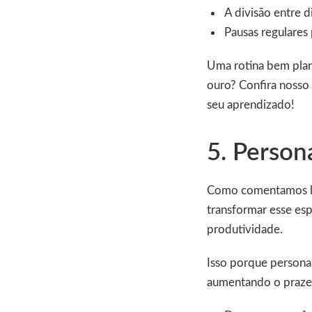
A divisão entre di
Pausas regulares 
Uma rotina bem plan
ouro? Confira nosso
seu aprendizado!
5. Person
Como comentamos log
transformar esse es
produtividade.
Isso porque personal
aumentando o prazer