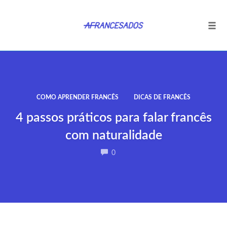
Tog
navi
Ir
para
o
conteúdo
COMO APRENDER FRANCÊS
DICAS DE FRANCÊS
4 passos práticos para falar francês
com naturalidade
COMMENTS
0