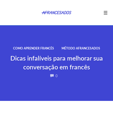
Tog
navi
Ir
para
o
conteúdo
COMO APRENDER FRANCÊS
MÉTODO AFRANCESADOS
Dicas infalíveis para melhorar sua
conversação em francês
COMMENTS
0