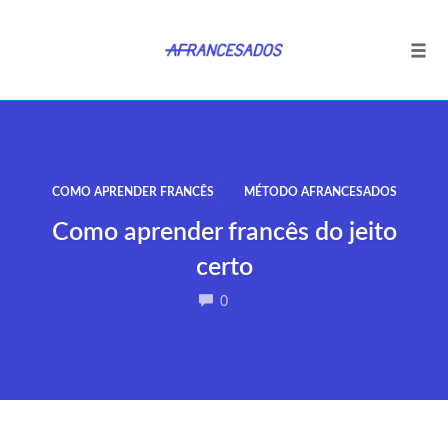
Tog
navi
Ir
para
o
conteúdo
COMO APRENDER FRANCÊS
MÉTODO AFRANCESADOS
Como aprender francês do jeito
certo
COMMENTS
0