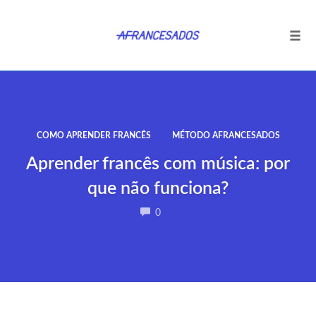
Tog
navi
Ir
para
o
conteúdo
COMO APRENDER FRANCÊS
MÉTODO AFRANCESADOS
Aprender francês com música: por
que não funciona?
COMMENTS
0