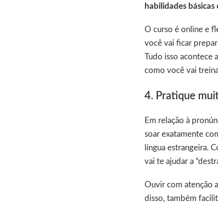
habilidades básicas
O curso é online e f
você vai ficar prepa
Tudo isso acontece a
como você vai treina
4. Pratique mui
Em relação à pronún
soar exatamente com
língua estrangeira. 
vai te ajudar a “dest
Ouvir com atenção as
disso, também facili