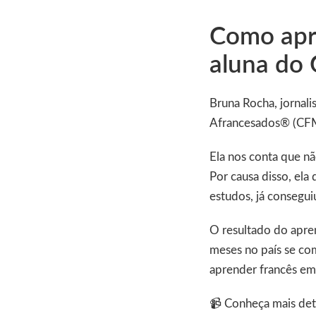
Como apr
aluna do
Bruna Rocha, jornali
Afrancesados® (CFM
Ela nos conta que n
Por causa disso, ela 
estudos, já consegu
O resultado do apren
meses no país se co
aprender francês e
📹 Conheça mais det