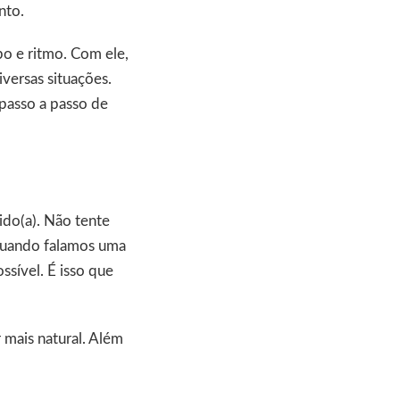
nto.
po e ritmo. Com ele,
iversas situações.
 passo a passo de
ido(a). Não tente
 quando falamos uma
ssível. É isso que
r mais natural. Além