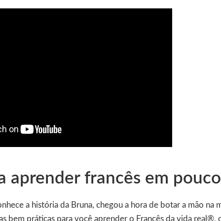
ra aprender francês em pouc
nhece a história da Bruna, chegou a hora de botar a mão na m
as bem práticas para você aprender o Francês da vida real®, o