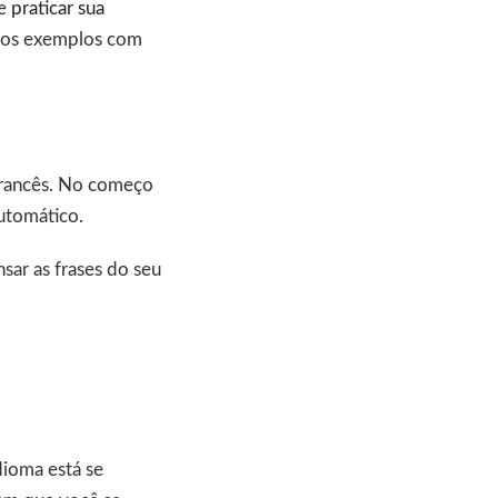
 e
praticar sua
sos exemplos com
 francês. No começo
automático.
sar as frases do seu
dioma está se