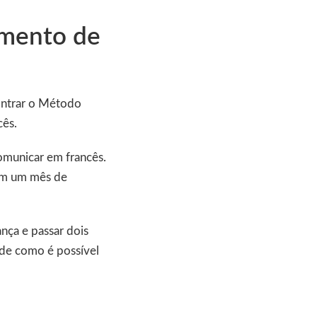
imento de
contrar o Método
cês.
omunicar em francês.
em um mês de
nça e passar dois
de como é possível