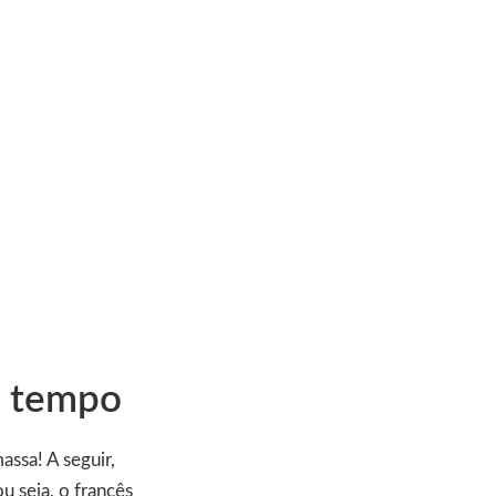
o tempo
assa! A seguir,
u seja, o francês