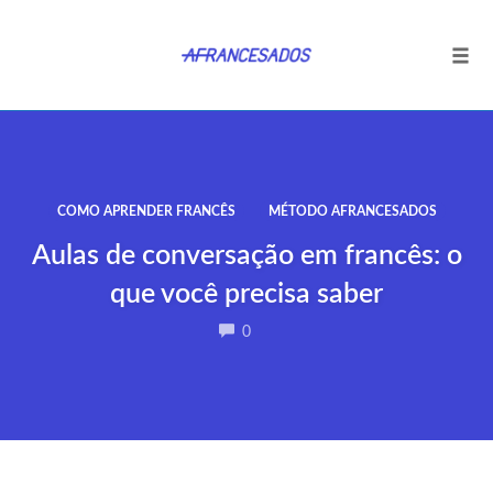
Tog
navi
Ir
para
o
conteúdo
COMO APRENDER FRANCÊS
MÉTODO AFRANCESADOS
Aulas de conversação em francês: o
que você precisa saber
COMMENTS
0