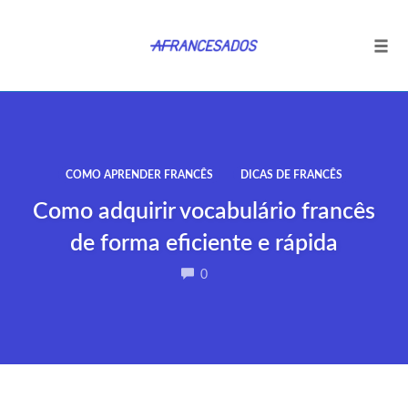
Tog
navi
Ir
para
o
conteúdo
COMO APRENDER FRANCÊS
DICAS DE FRANCÊS
Como adquirir vocabulário francês
de forma eficiente e rápida
COMMENTS
0