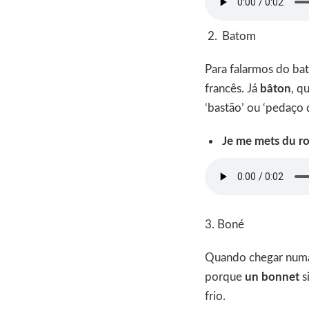
Batom
Para falarmos do bat
francês. Já
bâton
, q
‘bastão’ ou ‘pedaço 
Je me mets du ro
3. Boné
Quando chegar numa 
porque
un bonnet
s
frio.