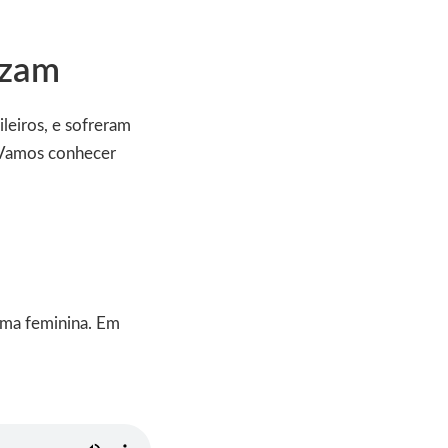
izam
leiros, e sofreram
. Vamos conhecer
tima feminina. Em