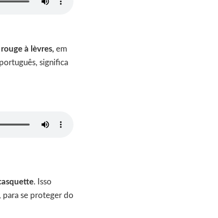
s
rouge à lèvres,
em
ortuguês, significa
casquette
. Isso
, para se proteger do