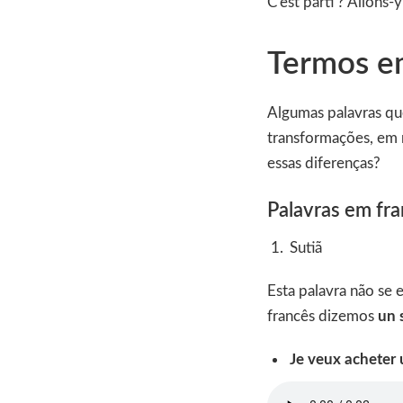
C’est parti ? Allons-y
Termos em
Algumas palavras que
transformações, em r
essas diferenças?
Palavras em fr
Sutiã
Esta palavra não se 
francês dizemos
un 
Je veux acheter