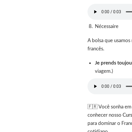
Nécessaire
A bolsa que usamos 
francês.
Je prends toujo
viagem.)
🇫🇷 Você sonha em v
conhecer nosso
Curs
para dominar o Franc
cotidiano.