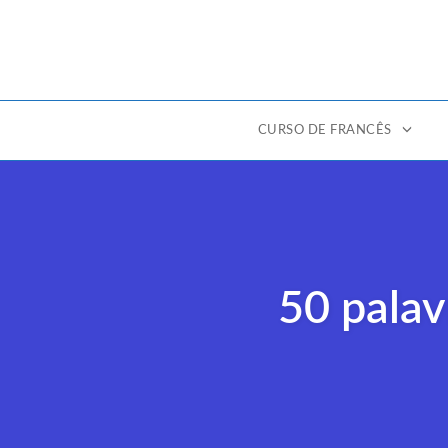
CURSO DE FRANCÊS
Ir
para
o
conteúdo
50 palav