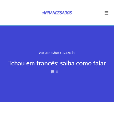
Tog
navi
Ir
para
o
conteúdo
VOCABULÁRIO FRANCÊS
Tchau em francês: saiba como falar
COMMENTS
0