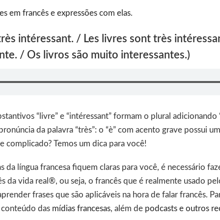
es em francês e expressões com elas
.
très intéressant. / Les livres sont très intéressa
nte. / Os livros são muito interessantes.)
tantivos “livre” e “intéressant” formam o plural adicionando “
pronúncia da palavra “très”: o “è” com acento grave possui u
e complicado? Temos um dica para você!
as da língua francesa fiquem claras para você, é necessário f
 da vida real®, ou seja, o francês que é realmente usado pelo
aprender frases que são aplicáveis na hora de falar francês. Pa
r conteúdo das
mídias francesas
, além de
podcasts e outros re