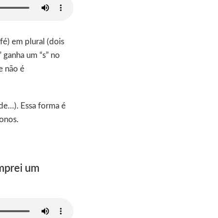
é) em plural (dois
” ganha um “s” no
e não é
 de…). Essa forma é
fonos.
omprei um