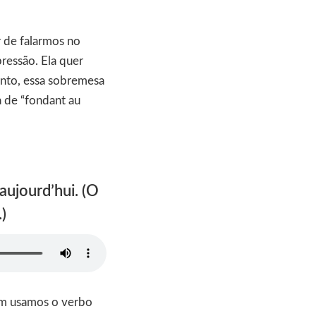
r de falarmos no
pressão. Ela quer
anto, essa sobremesa
a de “fondant au
aujourd’hui. (O
)
bém usamos o verbo