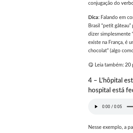
conjugação do
verbo
Dica
: Falando em co
Brasil “petit gâteau”
dizer simplesmente 
existe na França, é 
chocolat” (algo como
😋 Leia também:
20 
4 – L’hôpital es
hospital está f
Nesse exemplo, a pa