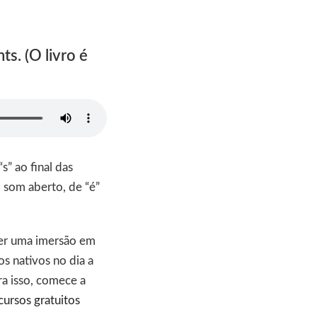
nts. (O livro é
s” ao final das
m som aberto, de “é”
azer uma imersão em
s nativos no dia a
ra isso, comece a
cursos gratuitos