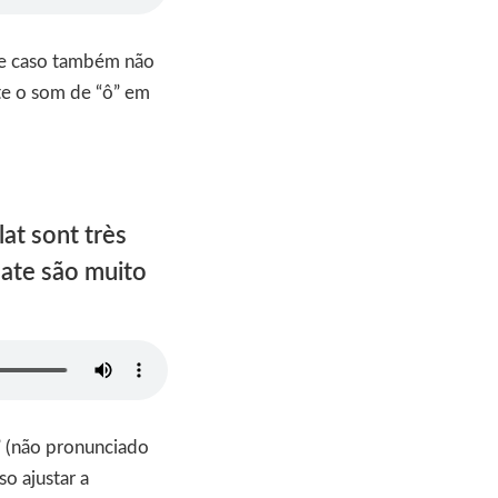
sse caso também não
nte o som de “ô” em
at sont très
late são muito
” (não pronunciado
so ajustar a