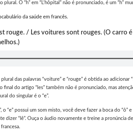
 no plural. O “h” em “L’hôpital” não é pronunciado, é um “h” mu
cabulário da saúde em francês
.
est rouge. / Les voitures sont rouges. (O carro 
elhos.)
lural das palavras “voiture” e “rouge” é obtida ao adicionar “s
no final do artigo “les” também não é pronunciado, mas atençã
ural do singular é o “e”.
 o “e” possui um som misto, você deve fazer a boca do “ô” e diz
e dizer “lê”. Ouça o áudio novamente e treine a pronúncia de
 francesa.