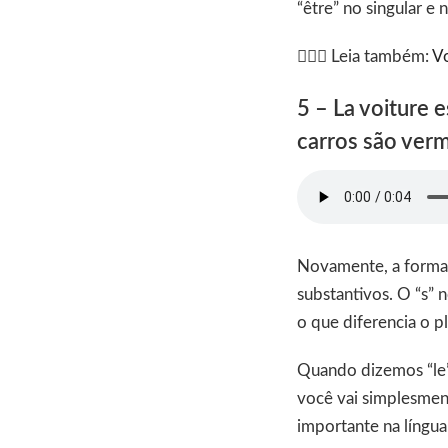
“être” no singular e
👩🏽‍⚕️ Leia também:
Vo
5 – La voiture 
carros são verm
Novamente, a forma p
substantivos. O “s” 
o que diferencia o pl
Quando dizemos “le”,
você vai simplesment
importante na língua