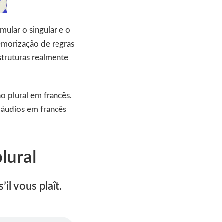
ular o singular e o
emorização de regras
struturas realmente
o plural em francês.
s áudios em francês
lural
’il vous plaît.