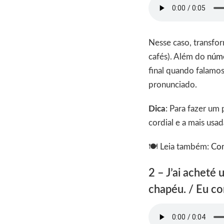
Nesse caso, transfo
cafés). Além do
núm
final quando falamos
pronunciado.
Dica
: Para fazer um
cordial e a mais usa
🍽 Leia também:
Com
2 – J’ai acheté
chapéu. / Eu co