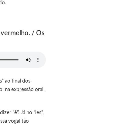
do.
é vermelho. / Os
” ao final dos
o: na expressão oral,
er “ê”. Já no “les”,
ssa vogal tão