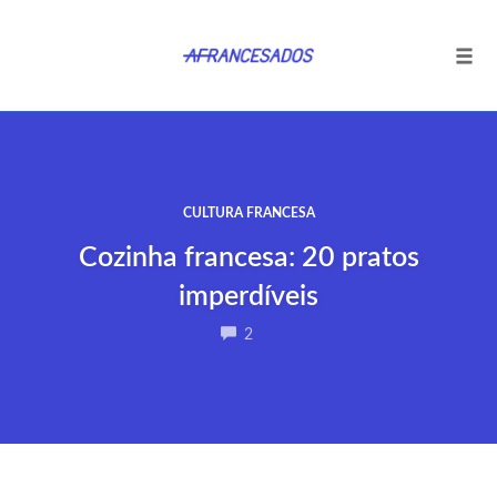
Tog
navi
Ir
para
o
conteúdo
CULTURA FRANCESA
Cozinha francesa: 20 pratos
imperdíveis
COMMENTS
2