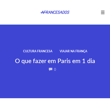
Tog
navi
Ir
para
o
conteúdo
CULTURA FRANCESA
VIAJAR NA FRANÇA
O que fazer em Paris em 1 dia
COMMENTS
0