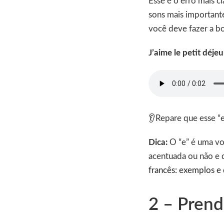
Esse é o erro mais c
sons mais importante
você deve fazer a bo
J’aime le petit déje
👂Repare que esse “
Dica:
O “e” é uma vo
acentuada ou não e 
francês: exemplos e 
2 – Prend