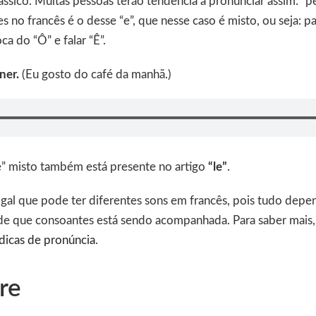
lássico. Muitas pessoas terão tendência a pronunciar assim: “p
s no francês é o desse “e”, que nesse caso é misto, ou seja: p
ca do “Ô” e falar “Ê”.
uner.
(Eu gosto do café da manhã.)
e” misto também está presente no artigo
“le”
.
gal que pode ter diferentes sons em francês, pois tudo depen
de que consoantes está sendo acompanhada. Para saber mais, 
dicas de pronúncia
.
re