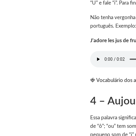
“U” e fale “i”. Para f
Não tenha vergonha 
português. Exemplo
J’adore les jus de fru
🍓
Vocabulário dos a
4 – Aujou
Essa palavra signifi
de “ô”; “ou” tem som
pequeno som de “i” n