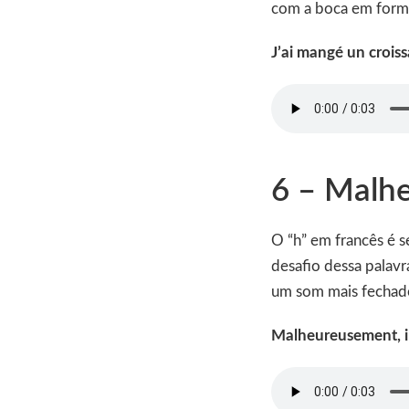
com a boca em forma
J’ai mangé un croiss
6 – Malh
O “h” em francês é s
desafio dessa palavr
um som mais fechado
Malheureusement, il 