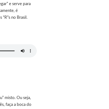
egar” e serve para
tamente, é
 “R”s no Brasil.
” misto. Ou seja,
ês, faça a boca do