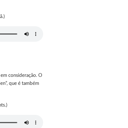
ã.)
o em consideração. O
 “en”, que é também
ts.)