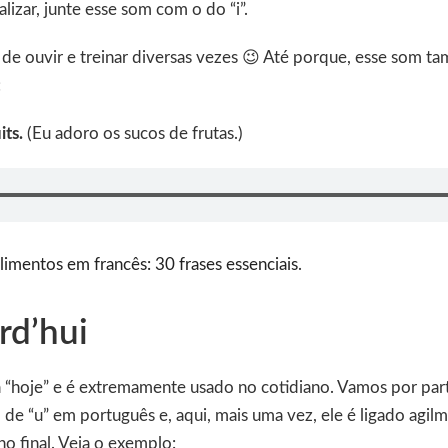
inalizar, junte esse som com o do “i”.
de ouvir e treinar diversas vezes 😉 Até porque, esse som t
:
its.
(Eu adoro os sucos de frutas.)
limentos em francês: 30 frases essenciais
.
rd’hui
ca “hoje” e é extremamente usado no cotidiano. Vamos por par
 de “u” em português e, aqui, mais uma vez, ele é ligado agi
o final. Veja o exemplo: