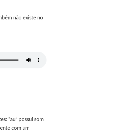
ambém não existe no
tes: “au” possui som
lmente com um