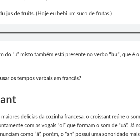
du jus de fruits.
(Hoje eu bebi um suco de frutas.)
m do “u” misto também está presente no verbo
“bu”
, que é o
sar os tempos verbais em francês?
sant
maiores delícias da
cozinha francesa
, o croissant reúne o so
juntamente com as vogais “oi” que formam o som de “uá”. Já no 
nunciam como “ã”, porém, o “an” possui uma sonoridade mais 