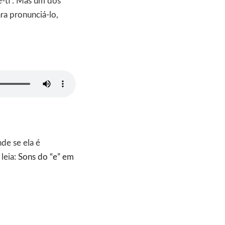
ê-ti”. Mas um dos
ara pronunciá-lo,
de se ela é
leia:
Sons do “e” em