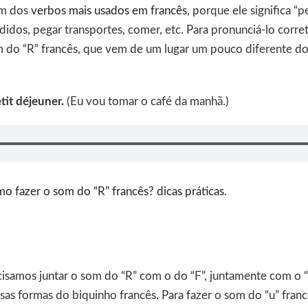
um dos
verbos mais usados em francês
, porque ele significa “p
didos, pegar transportes, comer, etc. Para pronunciá-lo corre
 do “R” francês, que vem de um lugar um pouco diferente dos
etit déjeuner.
(Eu vou tomar o café da manhã.)
o fazer o som do “R” francês? dicas práticas
.
isamos juntar o som do “R” com o do “F”, juntamente com o “u
as formas do biquinho francês. Para fazer o som do “u” franc