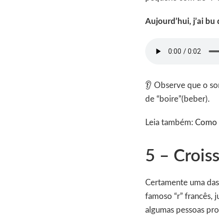
Aujourd’hui, j’ai bu 
👂 Observe que o so
de “boire”(beber).
Leia também:
Como u
5 – Crois
Certamente uma das 
famoso “r” francês, 
algumas pessoas pro