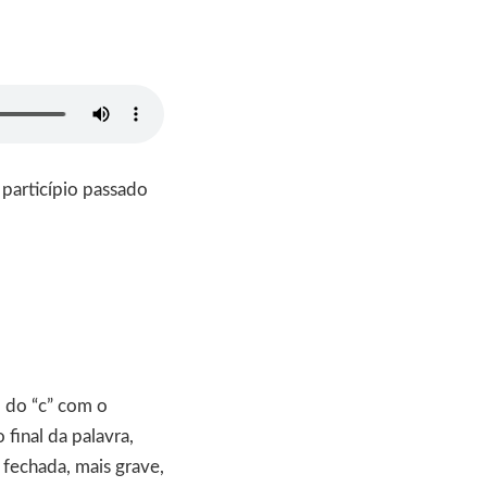
 particípio passado
m do “c” com o
final da palavra,
fechada, mais grave,