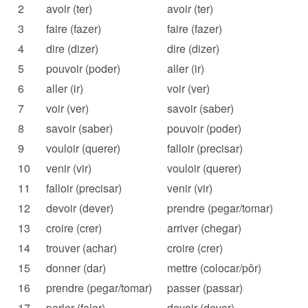
2
avoir (ter)
avoir (ter)
3
faire (fazer)
faire (fazer)
4
dire (dizer)
dire (dizer)
5
pouvoir (poder)
aller (ir)
6
aller (ir)
voir (ver)
7
voir (ver)
savoir (saber)
8
savoir (saber)
pouvoir (poder)
9
vouloir (querer)
falloir (precisar)
10
venir (vir)
vouloir (querer)
11
falloir (precisar)
venir (vir)
12
devoir (dever)
prendre (pegar/tomar)
13
croire (crer)
arriver (chegar)
14
trouver (achar)
croire (crer)
15
donner (dar)
mettre (colocar/pôr)
16
prendre (pegar/tomar)
passer (passar)
17
parler (falar)
devoir (dever)