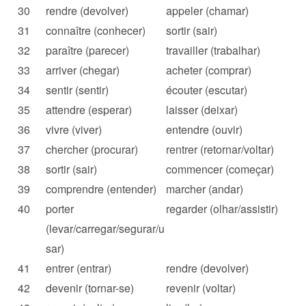
30
rendre (devolver)
appeler (chamar)
31
connaître (conhecer)
sortir (sair)
32
paraître (parecer)
travailler (trabalhar)
33
arriver (chegar)
acheter (comprar)
34
sentir (sentir)
écouter (escutar)
35
attendre (esperar)
laisser (deixar)
36
vivre (viver)
entendre (ouvir)
37
chercher (procurar)
rentrer (retornar/voltar)
38
sortir (sair)
commencer (começar)
39
comprendre (entender)
marcher (andar)
40
porter
regarder (olhar/assistir)
(levar/carregar/segurar/u
sar)
41
entrer (entrar)
rendre (devolver)
42
devenir (tornar-se)
revenir (voltar)