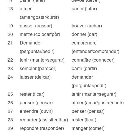
18
aimer
parler (falar)
(amar/gostar/curtir)
19
passer (passar)
trouver (achar)
20
mettre (colocar/pôr)
donner (dar)
21
Demander
comprendre
(perguntar/pedir)
(entender/comprender)
22
tenir (manter/segurar)
connaître (conhecer)
23
sembler (parecer)
partir (partir)
24
laisser (deixar)
demander
(perguntar/pedir)
25
rester (ficar)
tenir (manter/segurar)
26
penser (pensar)
aimer (amar/gostar/curtir)
27
entendre (ouvir)
penser (pensar)
28
regarder (assistir/olhar)
rester (ficar)
29
répondre (responder)
manger (comer)