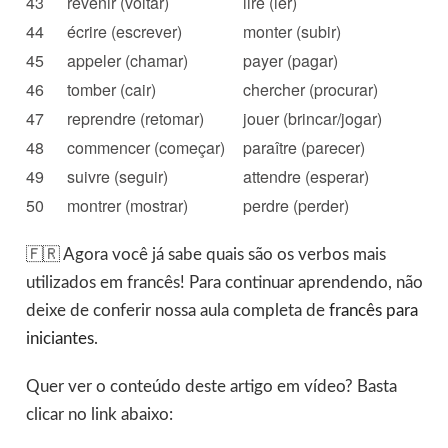
43
revenir (voltar)
lire (ler)
44
écrire (escrever)
monter (subir)
45
appeler (chamar)
payer (pagar)
46
tomber (cair)
chercher (procurar)
47
reprendre (retomar)
jouer (brincar/jogar)
48
commencer (começar)
paraître (parecer)
49
suivre (seguir)
attendre (esperar)
50
montrer (mostrar)
perdre (perder)
🇫🇷 Agora você já sabe quais são os verbos mais
utilizados em francês! Para continuar aprendendo, não
deixe de conferir nossa aula completa de
francês para
iniciantes
.
Quer ver o conteúdo deste artigo em vídeo? Basta
clicar no link abaixo: