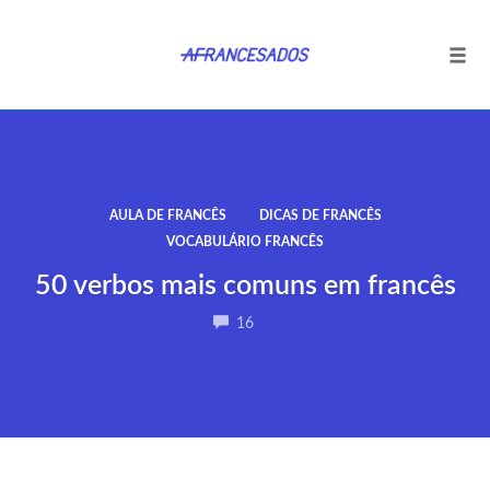
Tog
navi
Ir
para
o
conteúdo
AULA DE FRANCÊS
DICAS DE FRANCÊS
VOCABULÁRIO FRANCÊS
50 verbos mais comuns em francês
COMMENTS
16