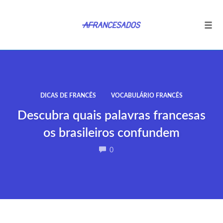
Tog
navi
Ir
para
o
conteúdo
DICAS DE FRANCÊS
VOCABULÁRIO FRANCÊS
Descubra quais palavras francesas
os brasileiros confundem
COMMENTS
0