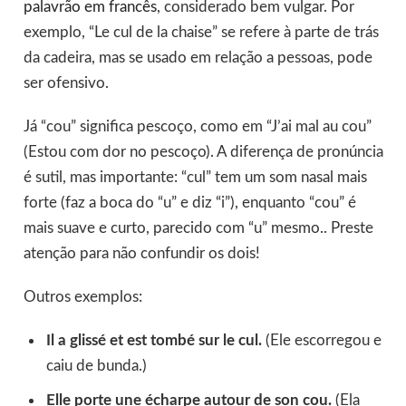
palavrão em francês
, considerado bem vulgar. Por
exemplo, “Le cul de la chaise” se refere à parte de trás
da cadeira, mas se usado em relação a pessoas, pode
ser ofensivo.
Já “cou” significa pescoço, como em “J’ai mal au cou”
(Estou com dor no pescoço). A diferença de pronúncia
é sutil, mas importante: “cul” tem um som nasal mais
forte (faz a boca do “u” e diz “i”), enquanto “cou” é
mais suave e curto, parecido com “u” mesmo.. Preste
atenção para não confundir os dois!
Outros exemplos:
Il a glissé et est tombé sur le cul.
(Ele escorregou e
caiu de bunda.)
Elle porte une écharpe autour de son cou.
(Ela