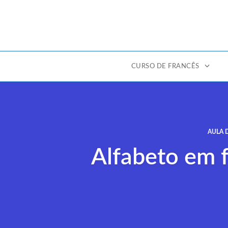
CURSO DE FRANCÊS
Ir
para
o
conteúdo
AULA 
Alfabeto em f