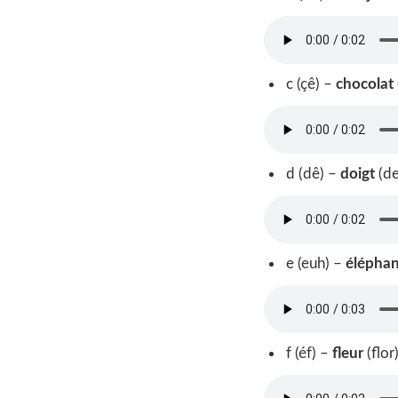
c (çê) –
chocolat
d (dê) –
doigt
(d
e (euh) –
élépha
f (éf) –
fleur
(flor