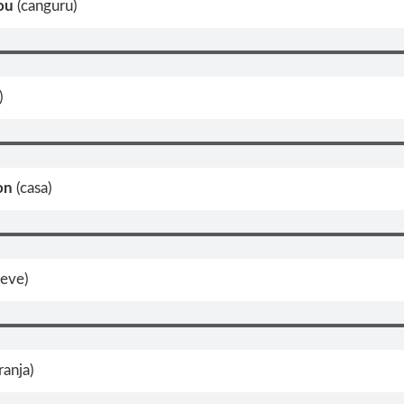
ou
(canguru)
)
on
(casa)
neve)
ranja)