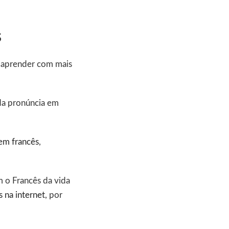
s
ê aprender com mais
 da pronúncia em
em francês
,
m o Francês da vida
 na internet
, por