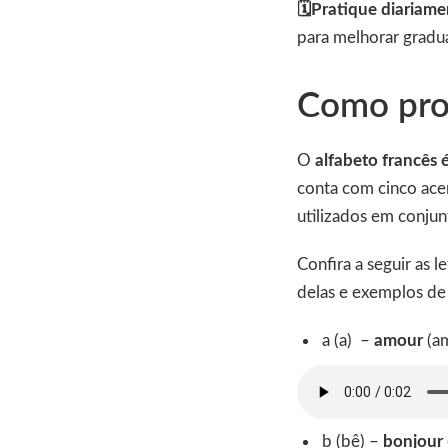
🗓️Pratique diariam
para melhorar gradua
Como pron
O
alfabeto francês 
conta com cinco ace
utilizados em conju
Confira a seguir as 
delas e exemplos de
a (a) –
amour
(a
b (bê) –
bonjour