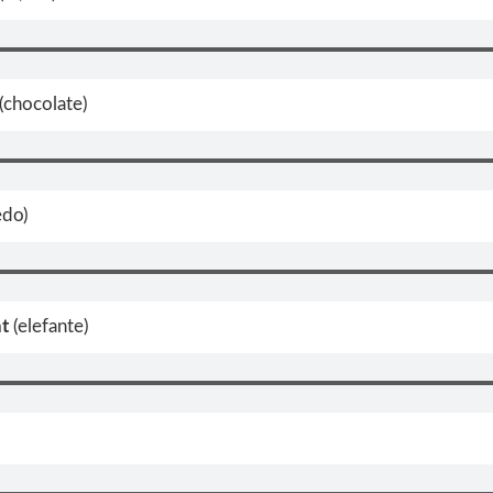
(chocolate)
edo)
nt
(elefante)
)