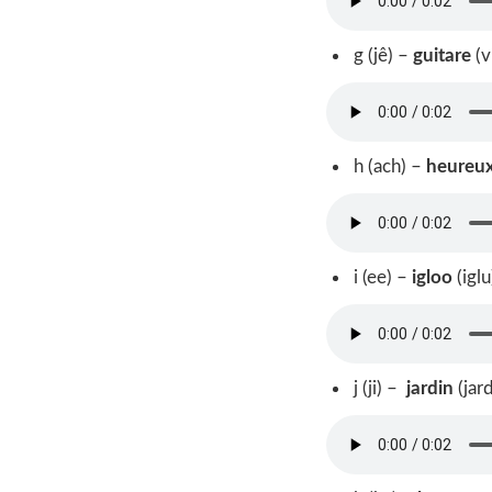
g (jê) –
guitare
(v
h (ach) –
heureu
i (ee) –
igloo
(iglu
j (ji) –
jardin
(jar