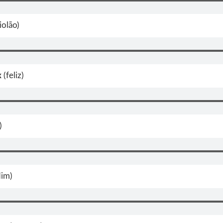
iolão)
x
(feliz)
)
dim)