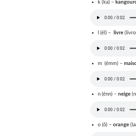
k (ka) –
kangour
l (él) –
livre
(livro
m (émm) –
mais
n (énn) –
neige
(
o (ô) –
orange
(la