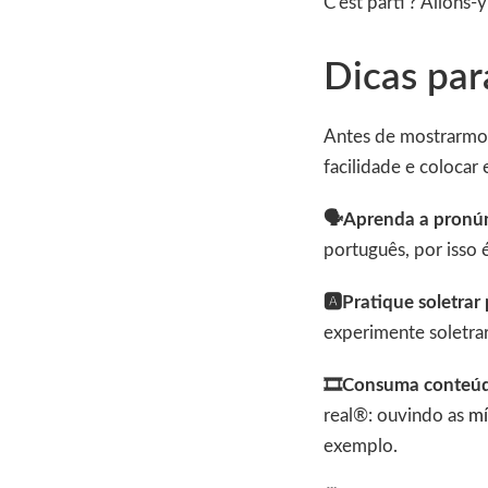
C’est parti ? Allons-y
Dicas par
Antes de mostrarmos
facilidade e colocar 
🗣️Aprenda a pronún
português, por isso 
🅰️Pratique soletrar
experimente soletrar
🎞️Consuma conteúd
real®: ouvindo as
mí
exemplo.