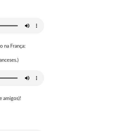
o na França:
anceses.)
re amigos)!