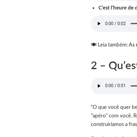
C’est l’heure de 
🍽 Leia também:
As 
2 – Qu’es
“O que você quer beb
“apéro” com você. Re
construiríamos a fras