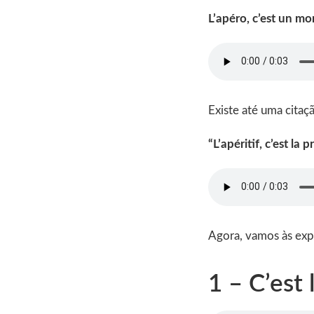
L’apéro, c’est un mo
Existe até uma citaç
“L’apéritif, c’est la 
Agora, vamos às ex
1 – C’est 