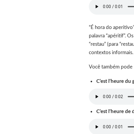
“É hora do aperitivo
palavra “apéritif”. O
“restau” (para “rest
contextos informais.
Você também pode u
C’est l’heure du 
C’est l’heure de