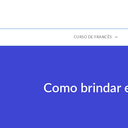
CURSO DE FRANCÊS
Ir
para
o
conteúdo
Como brindar e