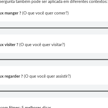
pergunta também pode ser aplicada em diferentes contextos:
eux manger ?
(O que você quer comer?)
x visiter ?
(O que você quer visitar?)
ux regarder ?
(O que você quer assistir?)
com filmes: 5 melhores dicas
.