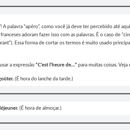
”! A palavra “apéro”, como você já deve ter percebido até aqui
s franceses adoram fazer isso com as palavras. É o caso de “cin
aurant”). Essa forma de cortar os termos é muito usado princi
sar a expressão
“C’est l’heure de…”
para muitas coisas. Veja
goûter.
(É hora do lanche da tarde.)
 déjeuner.
(É hora de almoçar.)