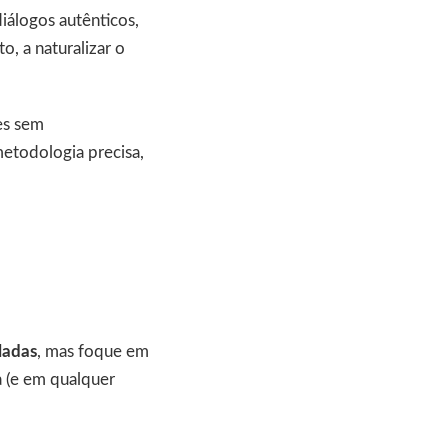
diálogos autênticos,
o, a naturalizar o
es sem
etodologia precisa,
ladas
, mas foque em
a (e em qualquer