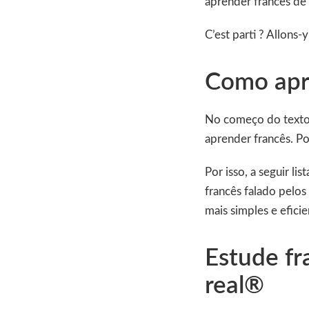
aprender francês de 
C’est parti ? Allons-y
Como apr
No começo do text
aprender francês. Po
Por isso, a seguir l
francês falado pelos
mais simples e eficie
Estude fr
real®