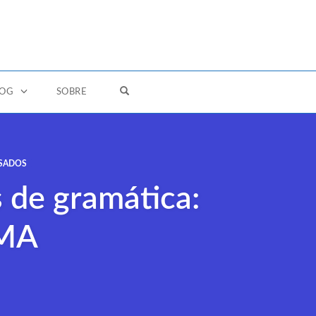
OPEN SEARCH FORM
LOG
SOBRE
SADOS
 de gramática:
FMA