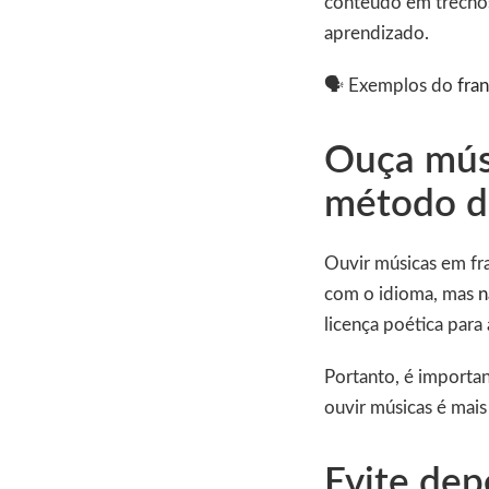
conteúdo em trechos
aprendizado.
🗣️ Exemplos do
fra
Ouça mús
método d
Ouvir músicas em fr
com o idioma, mas
n
licença poética para 
Portanto, é importa
ouvir músicas é ma
Evite dep