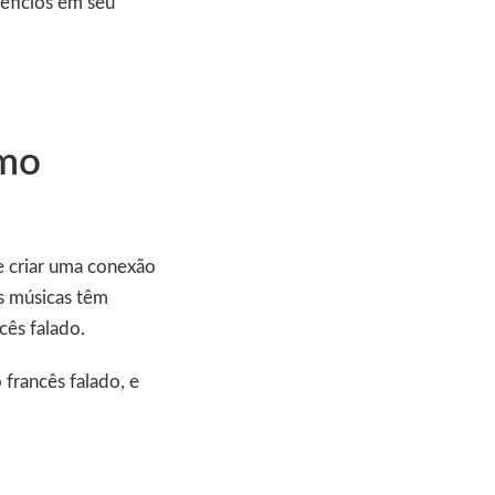
efícios em seu
omo
e criar uma conexão
as músicas têm
cês falado.
francês falado, e