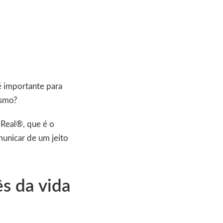
 importante para
mesmo?
 Real®, que é o
municar de um jeito
s da vida