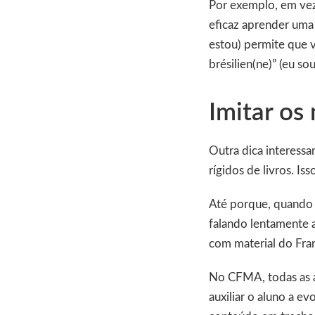
Por exemplo, em vez 
eficaz aprender uma e
estou) permite que vo
brésilien(ne)” (eu sou
Imitar os 
Outra dica interessa
rígidos de livros. I
Até porque, quando 
falando lentamente 
com material do Fran
No CFMA, todas as au
auxiliar o aluno a ev