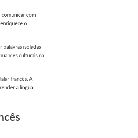
se comunicar com
o enriquece o
 palavras isoladas
nuances culturais na
alar francês. A
render a língua
ncês