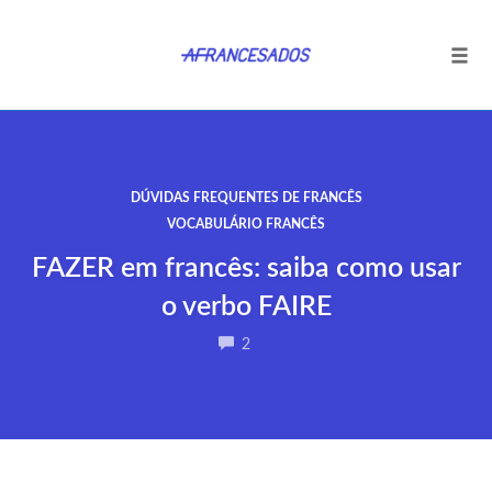
Tog
navi
Ir
para
o
DÚVIDAS FREQUENTES DE FRANCÊS
conteúdo
VOCABULÁRIO FRANCÊS
FAZER em francês: saiba como usar
o verbo FAIRE
COMMENTS
2