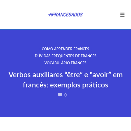
Tog
navi
Ir
para
o
COMO APRENDER FRANCÊS
conteúdo
DÚVIDAS FREQUENTES DE FRANCÊS
VOCABULÁRIO FRANCÊS
Verbos auxiliares “être” e “avoir” em
francês: exemplos práticos
COMMENTS
0