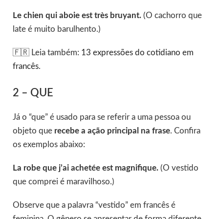
Le chien qui aboie est très bruyant.
(O cachorro que
late é muito barulhento.)
🇫🇷 Leia também:
13 expressões do cotidiano em
francês
.
2 – QUE
Já o “que” é usado para se referir a uma pessoa ou
objeto que
recebe a ação principal na frase
. Confira
os exemplos abaixo:
La robe que j’ai achetée est magnifique.
(O vestido
que comprei é maravilhoso.)
Observe que a palavra “vestido” em francês é
feminina. O gênero se apresentar de forma diferente