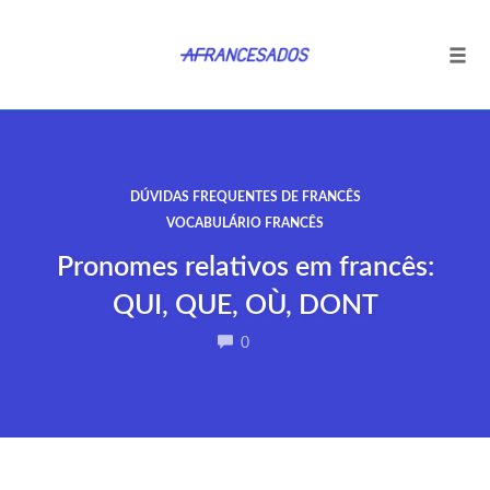
Tog
navi
Ir
para
o
DÚVIDAS FREQUENTES DE FRANCÊS
conteúdo
VOCABULÁRIO FRANCÊS
Pronomes relativos em francês:
QUI, QUE, OÙ, DONT
COMMENTS
0