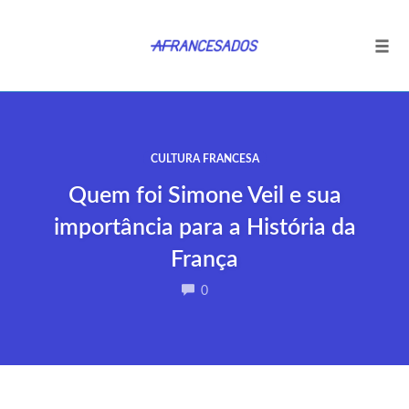
Tog
navi
Ir
para
o
CULTURA FRANCESA
conteúdo
Quem foi Simone Veil e sua
importância para a História da
França
COMMENTS
0