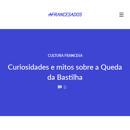
Tog
navi
Ir
para
o
conteúdo
CULTURA FRANCESA
Curiosidades e mitos sobre a Queda
da Bastilha
COMMENTS
0