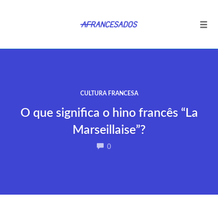
Tog
navi
Ir
para
o
conteúdo
CULTURA FRANCESA
O que significa o hino francês “La
Marseillaise”?
COMMENTS
0