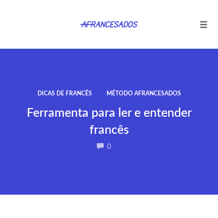
Tog
navi
Ir
para
o
conteúdo
DICAS DE FRANCÊS
MÉTODO AFRANCESADOS
Ferramenta para ler e entender
francês
COMMENTS
0