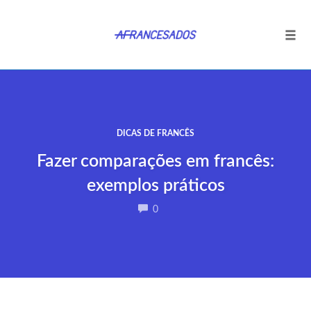
Tog
navi
Ir
para
o
conteúdo
DICAS DE FRANCÊS
Fazer comparações em francês:
exemplos práticos
COMMENTS
0