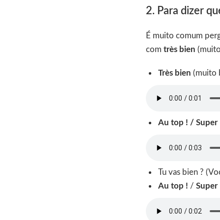
2. Para dizer q
É muito comum pergu
com
très bien
(muito
Très bien
(muito
Au top ! / Super !
Tu vas bien ? (V
Au top !
/
Super 