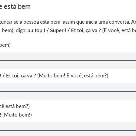
ue está bem
ntar se a pessoa está bem, assim que inicia uma conversa. A
 bem), diga:
au top ! / Super ! / Et toi, ça va ?
(E você, está 
 bem)
 / Et toi, ça va ?
(Muito bem! E você, está bem?)
ocê está bem?)
!
(Muito bem!)