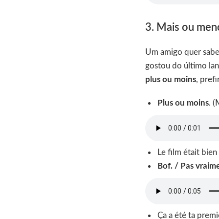
3. Mais ou men
Um amigo quer saber
gostou do último la
plus ou moins
, prefi
Plus ou moins
. 
Le film était bie
Bof. / Pas vraim
Ça a été ta premi