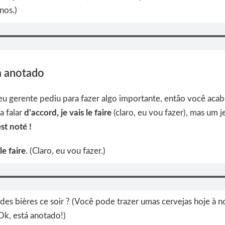
nos.)
á anotado
eu gerente pediu para fazer algo importante, então você aca
a falar
d’accord, je vais le faire
(claro, eu vou fazer), mas um j
est noté !
le faire
. (Claro, eu vou fazer.)
es bières ce soir ? (Você pode trazer umas cervejas hoje à n
Ok, está anotado!)