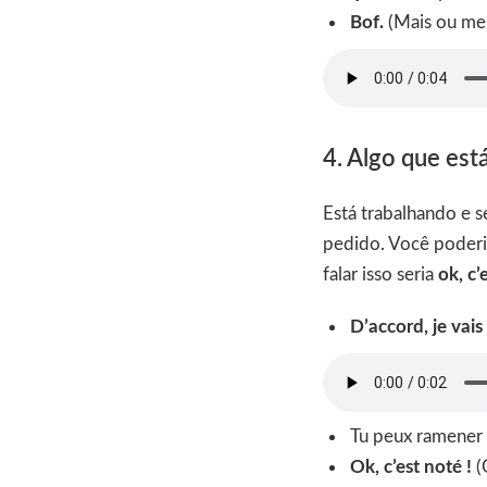
Bof.
(Mais ou me
4. Algo que est
Está trabalhando e s
pedido. Você poderi
falar isso seria
ok, c’
D’accord, je vais 
Tu peux ramener d
Ok, c’est noté !
(