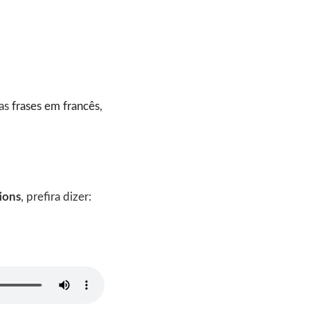
das
frases em francês
,
tions
, prefira dizer: