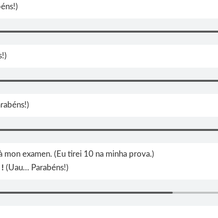
éns!)
!)
arabéns!)
 à mon examen. (Eu tirei 10 na minha prova.)
!
(Uau… Parabéns!)