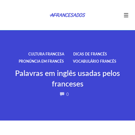
Tog
navi
Ir
para
o
CULTURA FRANCESA
DICAS DE FRANCÊS
conteúdo
PRONÚNCIA EM FRANCÊS
VOCABULÁRIO FRANCÊS
Palavras em inglês usadas pelos
franceses
COMMENTS
0