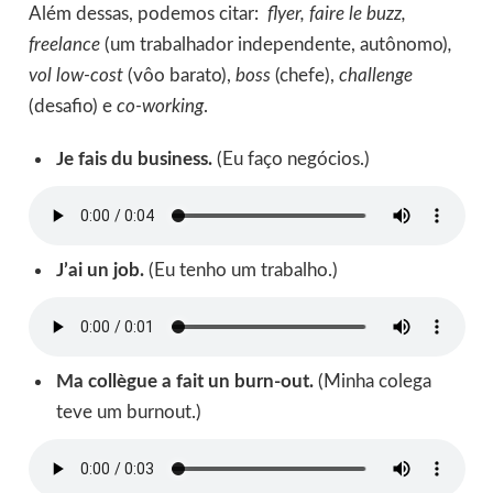
Além dessas, podemos citar:
flyer, faire le buzz,
freelance
(um trabalhador independente, autônomo)
,
vol low-cost
(vôo barato),
boss
(chefe),
challenge
(desafio) e
co-working
.
Je fais du business.
(Eu faço negócios.)
J’ai un job.
(Eu tenho um trabalho.)
Ma collègue a fait un burn-out.
(Minha colega
teve um burnout.)