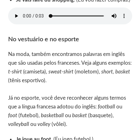
No vestuário e no esporte
Na moda, também encontramos palavras em inglês
que são usadas pelos franceses. Veja alguns exemplos:
t-shirt
(camiseta),
sweat-shirt
(moletom),
short,
basket
(tênis esportivo).
Já no esporte, você deve reconhecer alguns termos
que a língua francesa adotou do inglês:
football
ou
foot
(futebol),
basketball
ou
basket
(basquete),
volleyball
ou
volley
(vôlei).
Je joue au foot.
(Eu jogo futebol.)