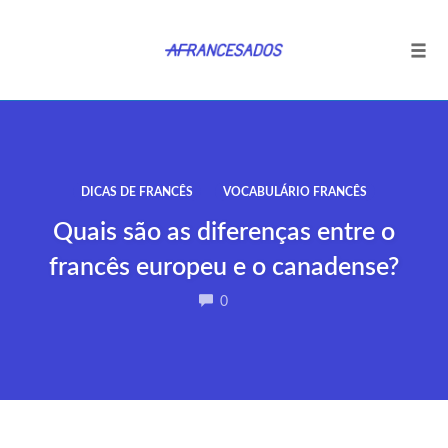
Tog
navi
Ir
para
o
conteúdo
DICAS DE FRANCÊS
VOCABULÁRIO FRANCÊS
Quais são as diferenças entre o
francês europeu e o canadense?
COMMENTS
0