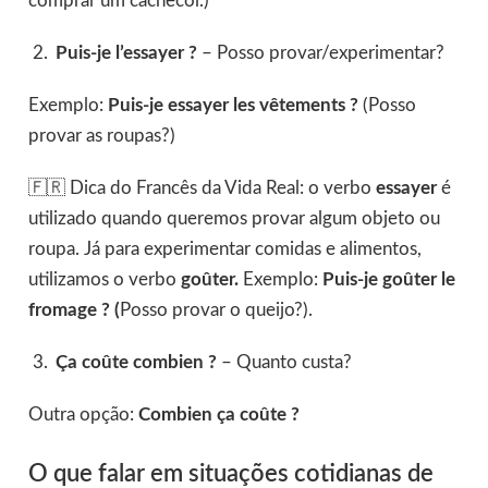
comprar um cachecol.)
Puis-je l’essayer ?
– Posso provar/experimentar?
Exemplo:
Puis-je essayer les vêtements ?
(Posso
provar as roupas?)
🇫🇷 Dica do Francês da Vida Real:
o verbo
essayer
é
utilizado quando queremos provar algum objeto ou
roupa. Já para experimentar comidas e alimentos,
utilizamos o verbo
goûter.
Exemplo:
Puis-je goûter le
fromage ? (
Posso provar o queijo?).
Ça coûte combien ?
– Quanto custa?
Outra opção:
Combien ça coûte ?
O que falar em situações cotidianas de