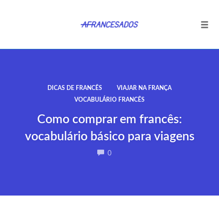
Tog
navi
Ir
para
o
DICAS DE FRANCÊS
VIAJAR NA FRANÇA
conteúdo
VOCABULÁRIO FRANCÊS
Como comprar em francês:
vocabulário básico para viagens
COMMENTS
0