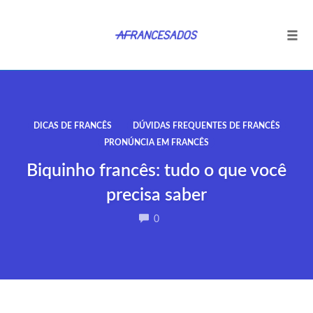
Tog
navi
Ir
para
o
DICAS DE FRANCÊS
DÚVIDAS FREQUENTES DE FRANCÊS
conteúdo
PRONÚNCIA EM FRANCÊS
Biquinho francês: tudo o que você
precisa saber
COMMENTS
0