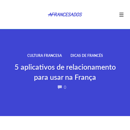
Tog
navi
Ir
para
o
conteúdo
CULTURA FRANCESA
DICAS DE FRANCÊS
5 aplicativos de relacionamento
para usar na França
COMMENTS
0