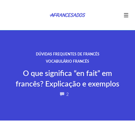
Tog
navi
Ir
para
o
DÚVIDAS FREQUENTES DE FRANCÊS
conteúdo
VOCABULÁRIO FRANCÊS
O que significa “en fait” em
francês? Explicação e exemplos
COMMENTS
2