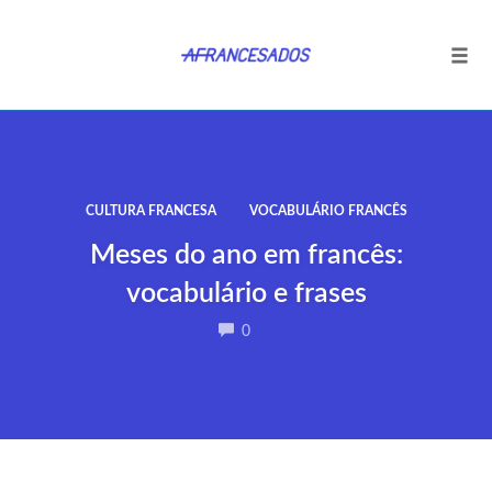
Tog
navi
Ir
para
o
conteúdo
CULTURA FRANCESA
VOCABULÁRIO FRANCÊS
Meses do ano em francês:
vocabulário e frases
COMMENTS
0