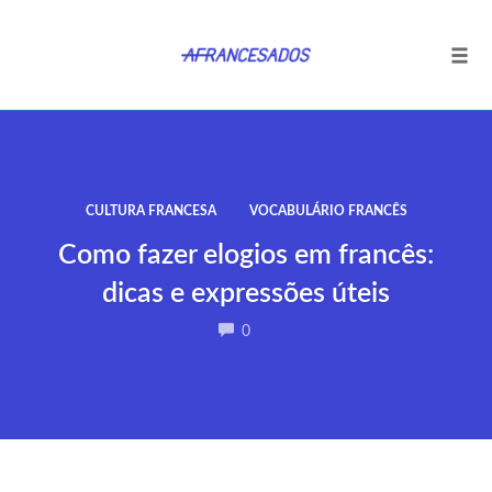
Tog
navi
Ir
para
o
conteúdo
CULTURA FRANCESA
VOCABULÁRIO FRANCÊS
Como fazer elogios em francês:
dicas e expressões úteis
COMMENTS
0