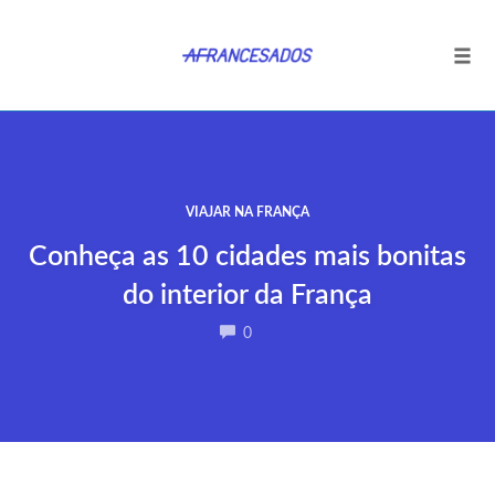
Tog
navi
Ir
para
o
conteúdo
VIAJAR NA FRANÇA
Conheça as 10 cidades mais bonitas
do interior da França
COMMENTS
0