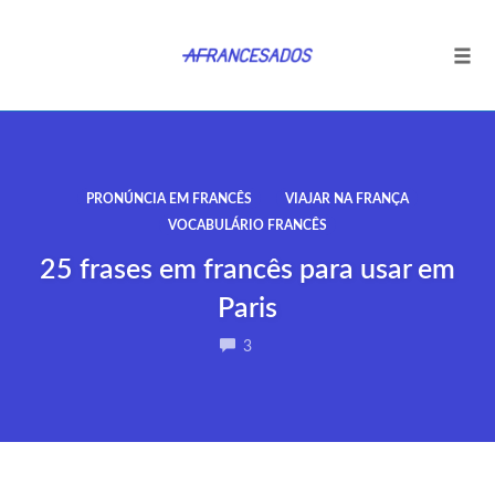
Tog
navi
Ir
para
o
PRONÚNCIA EM FRANCÊS
VIAJAR NA FRANÇA
conteúdo
VOCABULÁRIO FRANCÊS
25 frases em francês para usar em
Paris
COMMENTS
3