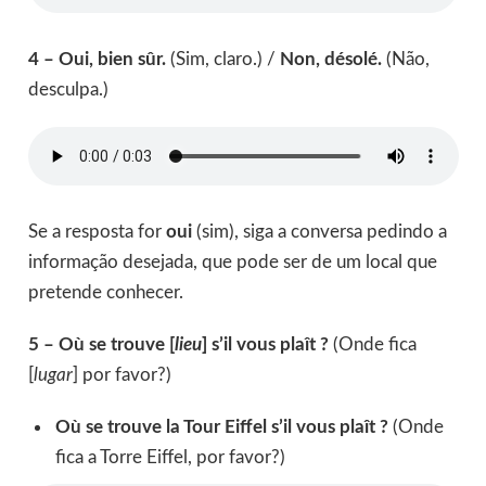
4 – Oui, bien sûr.
(Sim, claro.) /
Non, désolé.
(Não,
desculpa.)
Se a resposta for
oui
(sim), siga a conversa pedindo a
informação desejada, que pode ser de um local que
pretende conhecer.
5 – Où se trouve [
lieu
] s’il vous plaît ?
(Onde fica
[
lugar
] por favor?)
Où se trouve la Tour Eiffel s’il vous plaît ?
(Onde
fica a Torre Eiffel, por favor?)