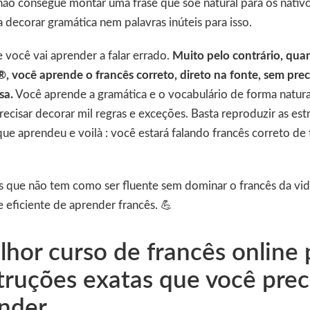
não consegue montar uma frase que soe natural para os nativ
decorar gramática nem palavras inúteis para isso.
e você vai aprender a falar errado.
Muito pelo contrário, qu
®, você aprende o francês correto, direto na fonte, sem prec
sa.
Você aprende a gramática e o vocabulário de forma natural 
ecisar decorar mil regras e exceções. Basta reproduzir as estr
 que aprendeu e voilà : você estará falando francês correto d
s que não tem como ser fluente sem dominar o francês da vid
e eficiente de aprender francês. 💪
hor curso de francês online 
struções exatas que você prec
ender