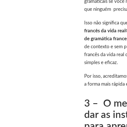
gramaticais se você 
que ninguém precisa 
Isso não significa qu
francês da vida real
de gramática france
de contexto e sem pr
francês da vida real
simples e eficaz.
Por isso, acreditamo
a forma mais rápida 
3 – O mel
dar as in
para apr