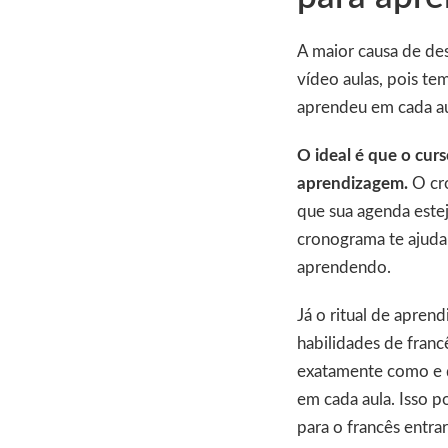
A maior causa de des
vídeo aulas, pois te
aprendeu em cada au
O ideal é que o cur
aprendizagem.
O cr
que sua agenda estej
cronograma te ajuda 
aprendendo.
Já o ritual de apren
habilidades de franc
exatamente como e q
em cada aula. Isso po
para o francês entra