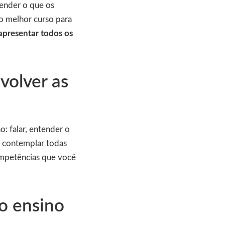
tender o que os
r o melhor curso para
 apresentar todos os
volver as
: falar, entender o
e contemplar todas
competências que você
o ensino