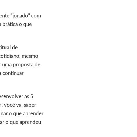
 sente “jogado” com
m prática o que
itual de
 cotidiano, mesmo
er uma proposta de
a continuar
esenvolver as 5
, você vai saber
inar o que aprender
icar o que aprendeu