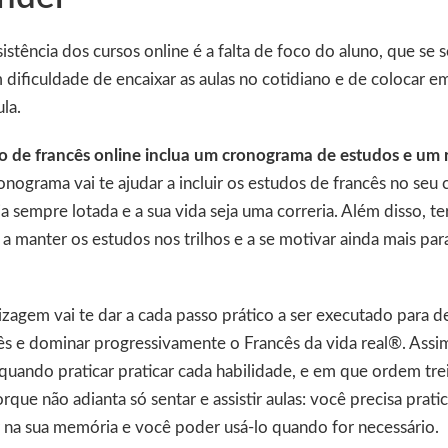
istência dos cursos online é a falta de foco do aluno, que se
m dificuldade de encaixar as aulas no cotidiano e de colocar e
la.
so de francês online inclua um cronograma de estudos e um r
onograma vai te ajudar a incluir os estudos de francês no seu
a sempre lotada e a sua vida seja uma correria. Além disso, t
a manter os estudos nos trilhos e a se motivar ainda mais par
dizagem vai te dar a cada passo prático a ser executado para d
ês e dominar progressivamente o Francês da vida real®. Assim
uando praticar praticar cada habilidade, e em que ordem tre
rque não adianta só sentar e assistir aulas: você precisa prat
r na sua memória e você poder usá-lo quando for necessário.