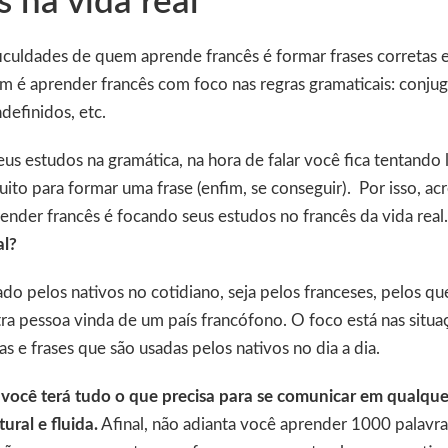
s na vida real
culdades de quem aprende francês é formar frases corretas e 
 é aprender francês com foco nas regras gramaticais: conju
ndefinidos, etc.
s estudos na gramática, na hora de falar você fica tentando 
to para formar uma frase (enfim, se conseguir). Por isso, ac
nder francês é focando seus estudos no francês da vida real.
al?
ado pelos nativos no cotidiano, seja pelos franceses, pelos q
tra pessoa vinda de um país francófono. O foco está nas situa
as e frases que são usadas pelos nativos no dia a dia.
a
você terá tudo o que precisa para se comunicar em qualque
ural e fluida.
Afinal, não adianta você aprender 1000 palavra