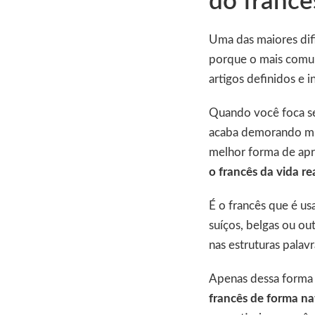
do francê
Uma das maiores difi
porque o mais comum
artigos definidos e i
Quando você foca seu
acaba demorando mui
melhor forma de apre
o francês da vida re
É o francês que é us
suíços, belgas ou ou
nas estruturas palavr
Apenas dessa form
francês de forma nat