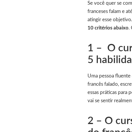
Se você quer se comu
franceses falam e até
atingir esse objetiv
10 critérios abaixo
.
1 – O cur
5 habilid
Uma pessoa fluente e
francês falado, escr
essas práticas para 
vai se sentir realme
2 – O cur