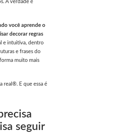
os. A verdade é
ando você aprende o
isar decorar regras
e intuitiva, dentro
uturas e frases do
e forma muito mais
a real®. E que essa é
precisa
isa seguir