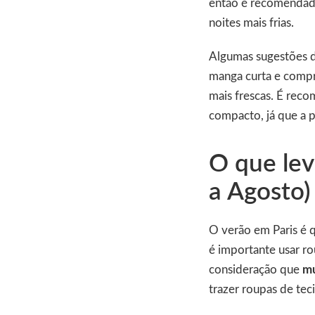
então é recomendado
noites mais frias.
Algumas sugestões de
manga curta e compri
mais frescas. É rec
compacto, já que a 
O que lev
a Agosto)
O verão em Paris é 
é importante usar ro
consideração que
mu
trazer roupas de teci