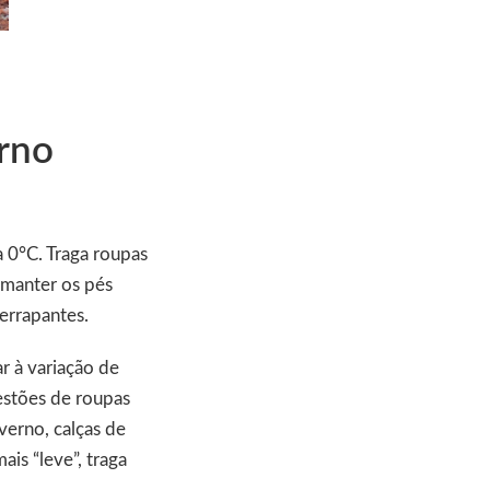
erno
 0°C. Traga roupas
 manter os pés
errapantes.
r à variação de
estões de roupas
verno, calças de
ais “leve”, traga