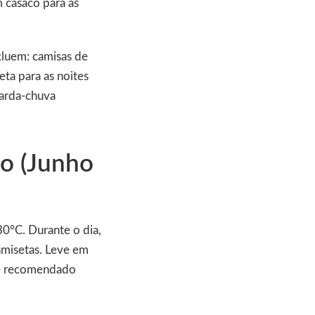
 casaco para as
cluem: camisas de
eta para as noites
uarda-chuva
ão (Junho
0°C. Durante o dia,
camisetas. Leve em
 é recomendado