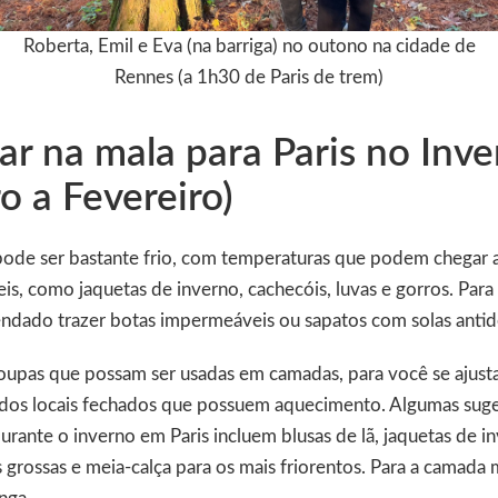
Roberta, Emil e Eva (na barriga) no outono na cidade de
Rennes (a 1h30 de Paris de trem)
ar na mala para Paris no Inv
 a Fevereiro)
pode ser bastante frio, com temperaturas que podem chegar a
is, como jaquetas de inverno, cachecóis, luvas e gorros. Para
ndado trazer botas impermeáveis ou sapatos com solas antid
roupas que possam ser usadas em camadas, para você se ajusta
dos locais fechados que possuem aquecimento. Algumas sug
durante o inverno em Paris incluem blusas de lã, jaquetas de in
 grossas e meia-calça para os mais friorentos. Para a camada m