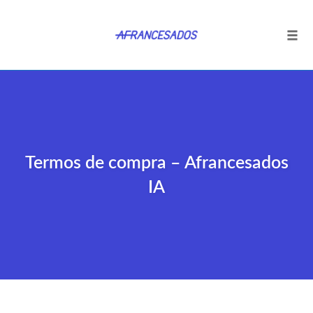
Tog
navi
Ir
para
o
conteúdo
Termos de compra – Afrancesados
IA